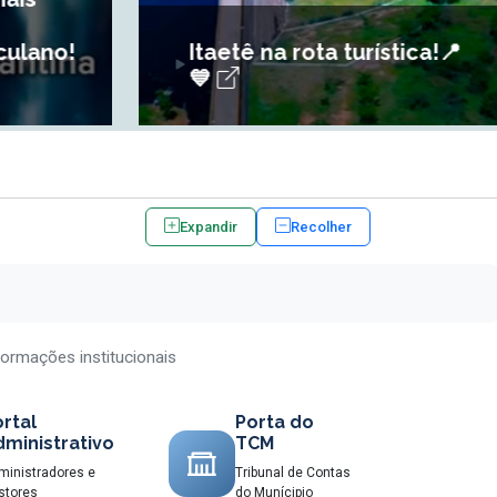
ta turística!📍
Itaetê: terra do Poço
Encantado!💙
Expandir
Recolher
formações institucionais
rtal
Porta do
ministrativo
TCM
ministradores e
Tribunal de Contas
stores
do Munícipio