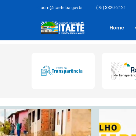
adm@itaete.ba.gov.br
(75) 3320-2121
Home