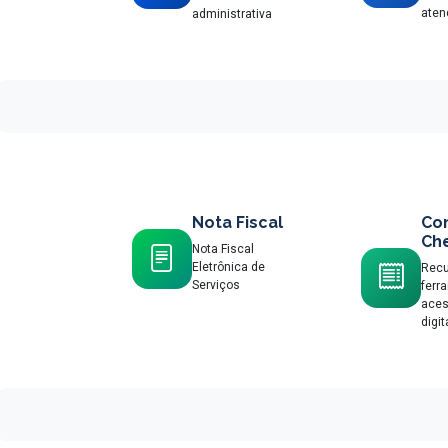
aten
administrativa
Nota Fiscal
Con
Ch
Nota Fiscal
Eletrônica de
Recu
Serviços
ferr
aces
digit