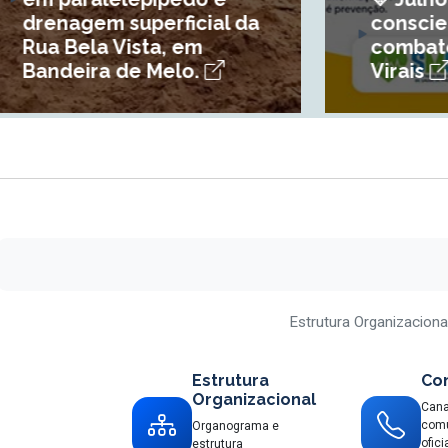
conscientização e
combate às Hepatites
Virais
Estrutura Organizaciona
Estrutura
Co
Organizacional
Cana
com
Organograma e
ofici
estrutura