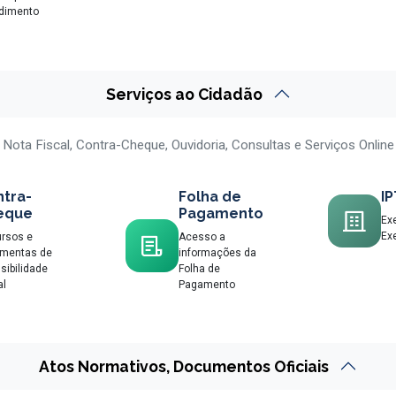
dimento
Serviços ao Cidadão
Nota Fiscal, Contra-Cheque, Ouvidoria, Consultas e Serviços Online
tra-
Folha de
I
eque
Pagamento
Exe
Exe
rsos e
Acesso a
amentas de
informações da
sibilidade
Folha de
al
Pagamento
Atos Normativos, Documentos Oficiais