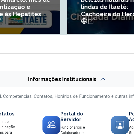
lindas de Itaetê:
Cachoeira do Herculano!
Itaetê na ro
🤩
💙
Informações Institucionais
l, Competências, Contatos, Horários de Funcionamento e outras in
ntatos
Portal do
Po
Servidor
Ad
is de
unicação
Funcionários e
Ad
ais para
Colaboradores
Ge