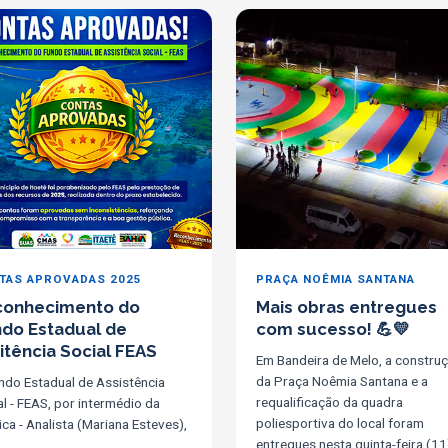
TAS APROVADAS 2025
PRAÇA NOÊMIA SANTANA
conhecimento do
Mais obras entregues
do Estadual de
com sucesso! 💪💛
itência Social FEAS
Em Bandeira de Melo, a constru
da Praça Noêmia Santana e a
ndo Estadual de Assistência
requalificação da quadra
al - FEAS, por intermédio da
poliesportiva do local foram
ica - Analista (Mariana Esteves),
entregues nesta quinta-feira (11