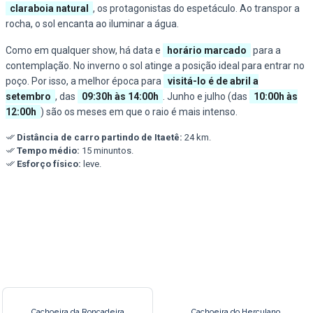
claraboia natural
, os protagonistas do espetáculo. Ao transpor a
rocha, o sol encanta ao iluminar a água.
Como em qualquer show, há data e
horário marcado
para a
contemplação. No inverno o sol atinge a posição ideal para entrar no
poço. Por isso, a melhor época para
visitá-lo é de abril a
setembro
, das
09:30h às 14:00h
. Junho e julho (das
10:00h às
12:00h
) são os meses em que o raio é mais intenso.
Distância de carro partindo de Itaetê:
24 km.
Tempo médio:
15 minuntos.
Esforço físico:
leve.
Cachoeira da Roncadeira
Cachoeira do Herculano