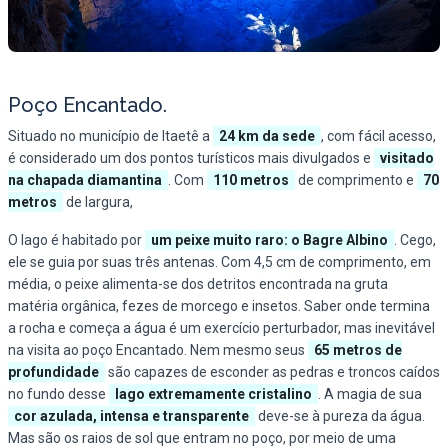
Poço Encantado.
Situado no município de Itaetê a
24 km da sede
, com fácil acesso,
é considerado um dos pontos turísticos mais divulgados e
visitado
na chapada diamantina
. Com
110 metros
de comprimento e
70
metros
de largura,
O lago é habitado por
um peixe muito raro: o Bagre Albino
. Cego,
ele se guia por suas três antenas. Com 4,5 cm de comprimento, em
média, o peixe alimenta-se dos detritos encontrada na gruta
matéria orgânica, fezes de morcego e insetos. Saber onde termina
a rocha e começa a água é um exercício perturbador, mas inevitável
na visita ao poço Encantado. Nem mesmo seus
65 metros de
profundidade
são capazes de esconder as pedras e troncos caídos
no fundo desse
lago extremamente cristalino
. A magia de sua
cor azulada, intensa e transparente
deve-se à pureza da água.
Mas são os raios de sol que entram no poço, por meio de uma